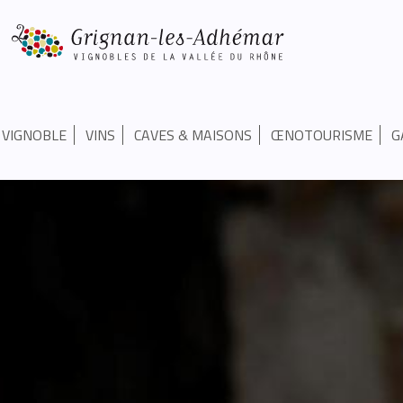
VIGNOBLE
VINS
CAVES & MAISONS
ŒNOTOURISME
G